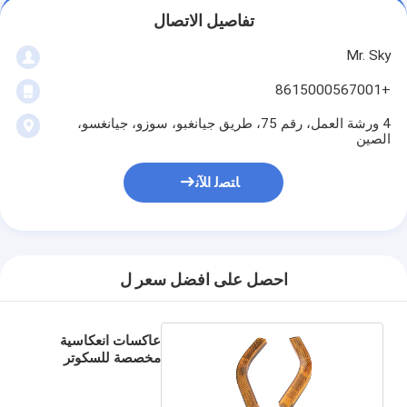
تفاصيل الاتصال
Mr. Sky
+8615000567001
4 ورشة العمل، رقم 75، طريق جيانغبو، سوزو، جيانغسو،
الصين
ﺎﺘﺼﻟ ﺍﻶﻧ
احصل على افضل سعر ل
عاكسات انعكاسية
مخصصة للسكوتر