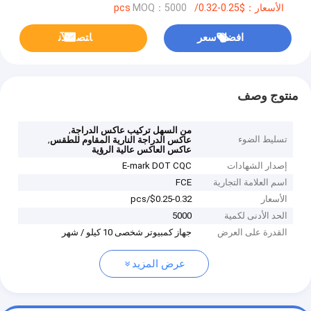
الأسعار：$0.25-0.32/pcs
MOQ：5000
افضل سعر
ﺎﺘﺼﻟ ﺍﻶﻧ
منتوج وصف
,
من السهل تركيب عاكس الدراجة
تسليط الضوء
,
عاكس الدراجة النارية المقاوم للطقس
عاكس العاكس عالية الرؤية
إصدار الشهادات
E-mark DOT CQC
اسم العلامة التجارية
FCE
الأسعار
$0.25-0.32/pcs
الحد الأدنى لكمية
5000
القدرة على العرض
جهاز كمبيوتر شخصى 10 كيلو / شهر
عرض المزيد