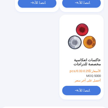
ﺎﺘﺼﻟ ﺍﻶﻧ
ﺎﺘﺼﻟ ﺍﻶﻧ
عاكسات انعكاسية
مخصصة للدراجات
الكهربائية
الأسعار:
$0.25-0.32/pcs
MOQ:
5000
أحصل على آخر سعر
ﺎﺘﺼﻟ ﺍﻶﻧ