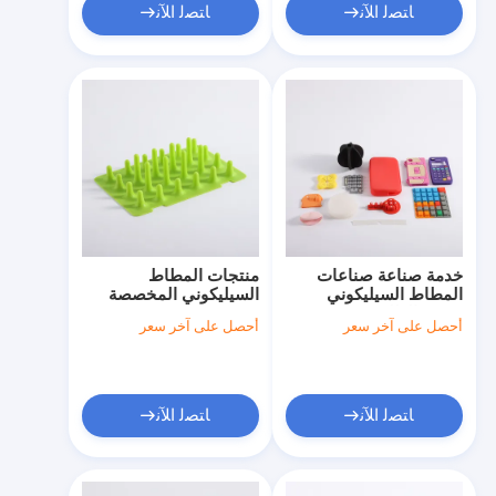
ﺎﺘﺼﻟ ﺍﻶﻧ
ﺎﺘﺼﻟ ﺍﻶﻧ
خدمة صناعة صناعات
منتجات المطاط
المطاط السيليكوني
السيليكوني المخصصة
حسب الطلب
أحصل على آخر سعر
أحصل على آخر سعر
ﺎﺘﺼﻟ ﺍﻶﻧ
ﺎﺘﺼﻟ ﺍﻶﻧ