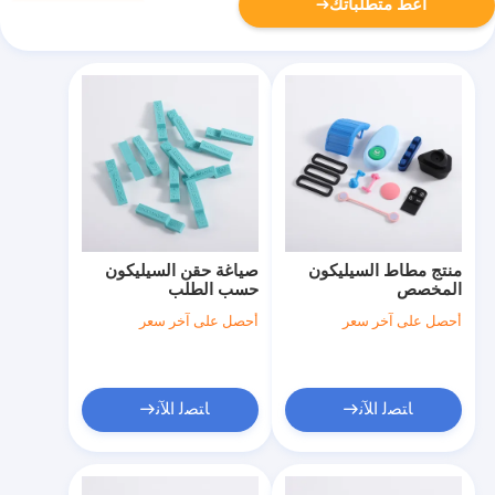
أعط متطلباتك
منتج مطاط السيليكون
صياغة حقن السيليكون
المخصص
حسب الطلب
أحصل على آخر سعر
أحصل على آخر سعر
ﺎﺘﺼﻟ ﺍﻶﻧ
ﺎﺘﺼﻟ ﺍﻶﻧ