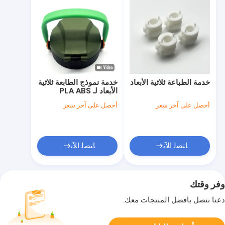
خدمة الطباعة ثلاثية الأبعاد
خدمة نموذج الطابعة ثلاثية
الأبعاد لـ PLA ABS
لمقبض الكوب
أحصل على آخر سعر
أحصل على آخر سعر
ﺎﺘﺼﻟ ﺍﻶﻧ
ﺎﺘﺼﻟ ﺍﻶﻧ
وفر وقتك
دعنا نتصل بأفضل المنتجات معك.